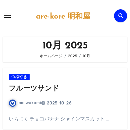
内
容
are-kore 明和屋
を
ス
キ
10月 2025
ッ
プ
ホームページ
2025
10月
つぶやき
フルーツサンド
meiwakami
2025-10-26
いちじく チョコバナナ シャインマスカット …