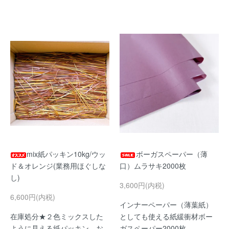
mix紙パッキン10kg/ウッ
ボーガスペーパー（薄
ド＆オレンジ(業務用ほぐしな
口）ムラサキ2000枚
し)
3,600円(内税)
6,600円(内税)
インナーペーパー（薄葉紙）
在庫処分★２色ミックスした
としても使える紙緩衝材ボー
ように見える紙パッキン。お
ガスペーパー2000枚。